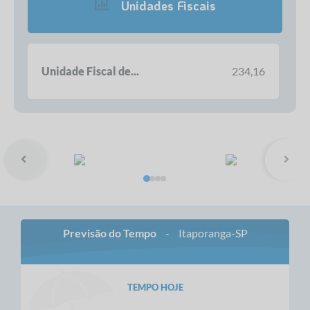
Unidades Fiscais
Unidade Fiscal de...
234,16
I
Previsão do Tempo
-
Itaporanga-SP
TEMPO HOJE