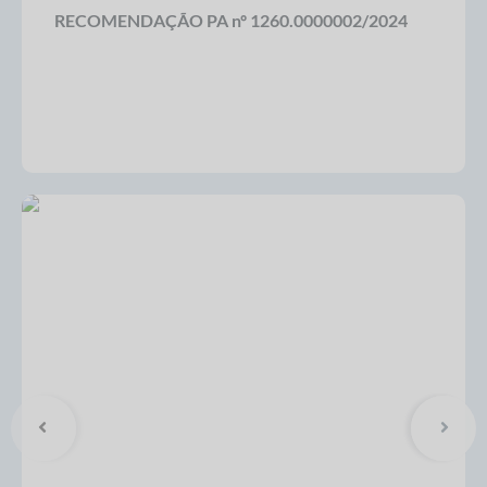
RECOMENDAÇÃO PA nº 1260.0000002/2024
Compras Web
STS - 3º Setor
Telefones Úteis
Transparência
Notícias
Contato
SIC