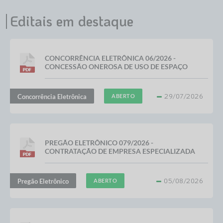
Editais em destaque
CONCORRÊNCIA ELETRÔNICA 06/2026 -
CONCESSÃO ONEROSA DE USO DE ESPAÇO
PÚBLICO NO MIRANTE "PADRE BENEDITO"
PARA EXPLORAÇÃO DE...
29/07/2026
Concorrência Eletrônica
ABERTO
PREGÃO ELETRÔNICO 079/2026 -
CONTRATAÇÃO DE EMPRESA ESPECIALIZADA
OU PROFISSIONAL HABILITADO PARA
PRESTAÇÃO DE SERVIÇOS DE...
05/08/2026
Pregão Eletrônico
ABERTO