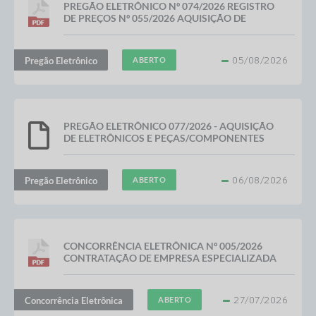
PREGÃO ELETRÔNICO Nº 074/2026 REGISTRO
DE PREÇOS Nº 055/2026 AQUISIÇÃO DE
MATERIAL HOSPITALAR/ENFERMAGEM,
LABORATORIAL E...
05/08/2026
Pregão Eletrônico
ABERTO
PREGÃO ELETRÔNICO 077/2026 - AQUISIÇÃO
DE ELETRÔNICOS E PEÇAS/COMPONENTES
COM INSTALAÇÃO E CONFIGURAÇÃO DE
CÂMERAS DE SEGURANÇA...
06/08/2026
Pregão Eletrônico
ABERTO
CONCORRÊNCIA ELETRÔNICA Nº 005/2026
CONTRATAÇÃO DE EMPRESA ESPECIALIZADA
EM ENGENHARIA CIVIL PARA A EXECUÇÃO DE
OBRA DE REFORMA...
27/07/2026
Concorrência Eletrônica
ABERTO