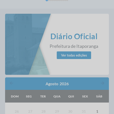
Diário Oficial
Prefeitura de Itaporanga
Ver todas edições
Agosto
2026
DOM
SEG
TER
QUA
QUI
SEX
SÁB
26
27
28
29
30
31
1