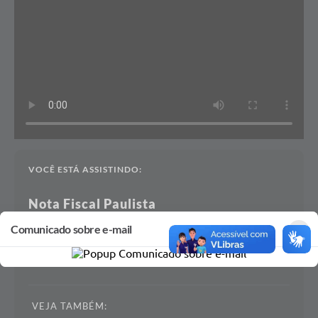
Hospede-se em Itaporanga
VOCÊ ESTÁ ASSISTINDO:
Nota Fiscal Paulista
×
×
Transforme seu imposto em oportunidade
Comunicado sobre e-mail
VEJA TAMBÉM:
ATRATIVOS NATURAIS