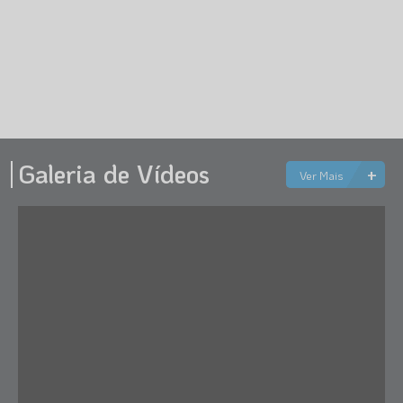
Galeria de Vídeos
+
Farmácias
Ver Mais
Pacotes Turísticos