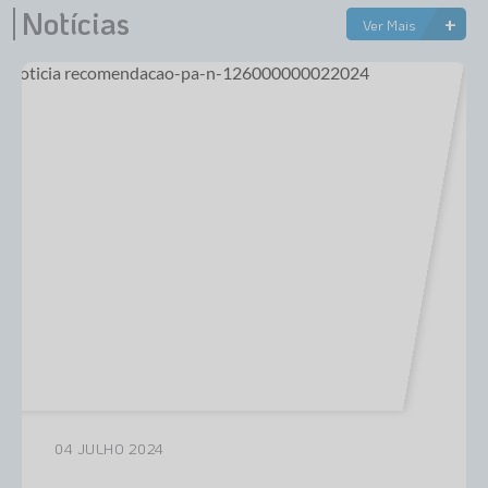
Notícias
Estatuto dos Servidores Municipais
+
Ver Mais
PLANO MUNICIPAL DE ASSISTÊNCIA SOCIAL
A Nossa Cidade
Galeria de Vídeos
Contas Públicas
Legislação
Editais
Links
Banco do Povo Paulista
Folha de Pagamento
Serviços ao Cidadão
04 JULHO 2024
Nota Fiscal Eletrônica