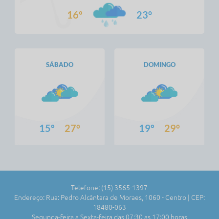
16º
23°
SÁBADO
DOMINGO
15º
27°
19º
29°
Telefone: (15) 3565-1397
Endereço: Rua: Pedro Alcântara de Moraes, 1060 - Centro | CEP:
18480-063
Segunda-feira a Sexta-feira das 07:30 as 17:00 horas